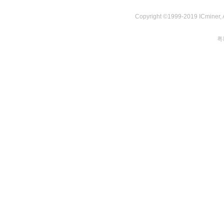
Copyright ©1999-2019 ICminer, Al
粤