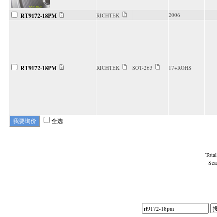
2006
RT9172-18PM
RICHTEK
RT9172-18PM
RICHTEK
SOT-263
17+ROHS
全选
Tota
Sea