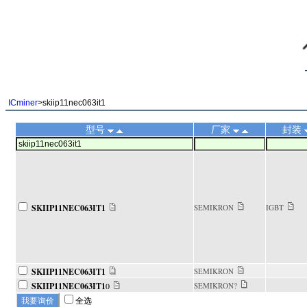
||
ICminer
>skiip11nec063it1
型号
厂家
封装
SKIIP11NEC063IT1
SEMIKRON
IGBT
SKIIP11NEC063IT1
SEMIKRON
SKIIP11NEC063IT1
0
SEMIKRON?
全选