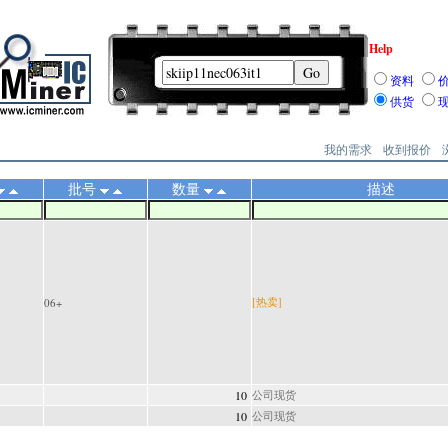
Help
资料
供货
我的需求
收到报价
批号
数量
描述
[热卖]
06+
10
公司现货
10
公司现货