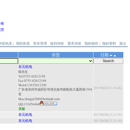
价格
现货
浏览热卖
我的热卖
库存管理
收到询价
需求浏览
我的报价
我的资料
退出
|
|
供货
日期
东元机电
陈先生
Tel:0755-82812198
Fax:0755-82812198
Mobil:13632611240
20170828(12:24:46)
广东省深圳市福田区华强北振华路航苑大厦西座1504
室
donger200@hotmail.com
Msn:
QQ:
133456466
屏蔽
东元机电
20170828[12:21:19]
东元机电
20170828[12:21:19]