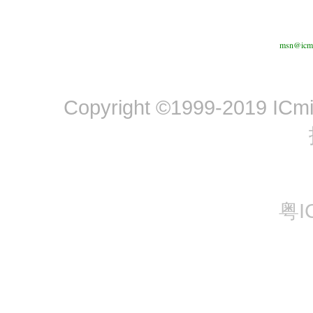
msn@icmi
Copyright ©1999-2019 ICmine
粤I