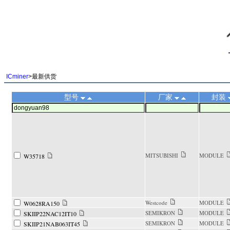
||
ICminer
>最新供货
型号
厂家
封装
MITSUBISHI
MODULE
W35718
Westcode
MODULE
W0628RA150
SEMIKRON
MODULE
SKIIP22NAC12IT10
SEMIKRON
MODULE
SKIIP21NAB063IT45