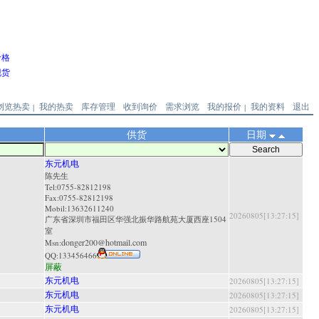
价格
现货
浏览热卖
我的热卖
库存管理
收到询价
需求浏览
我的报价
我的资料
退出
|
|
供货
日期
东元机电
陈先生
Tel:0755-82812198
Fax:0755-82812198
Mobil:13632611240
20260805[13:27:15]
广东省深圳市福田区华强北振华路航苑大厦西座1504
室
donger200@hotmail.com
Msn:
QQ:
133456466
屏蔽
东元机电
20260805[13:27:15]
东元机电
20260805[13:27:15]
东元机电
20260805[13:27:15]