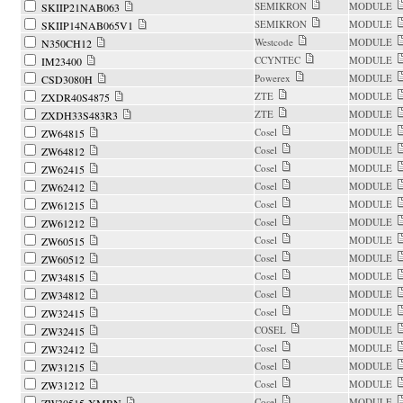
SEMIKRON
MODULE
SKIIP21NAB063
SEMIKRON
MODULE
SKIIP14NAB065V1
Westcode
MODULE
N350CH12
CCYNTEC
MODULE
IM23400
Powerex
MODULE
CSD3080H
ZTE
MODULE
ZXDR40S4875
ZTE
MODULE
ZXDH33S483R3
Cosel
MODULE
ZW64815
Cosel
MODULE
ZW64812
Cosel
MODULE
ZW62415
Cosel
MODULE
ZW62412
Cosel
MODULE
ZW61215
Cosel
MODULE
ZW61212
Cosel
MODULE
ZW60515
Cosel
MODULE
ZW60512
Cosel
MODULE
ZW34815
Cosel
MODULE
ZW34812
Cosel
MODULE
ZW32415
COSEL
MODULE
ZW32415
Cosel
MODULE
ZW32412
Cosel
MODULE
ZW31215
Cosel
MODULE
ZW31212
Cosel
MODULE